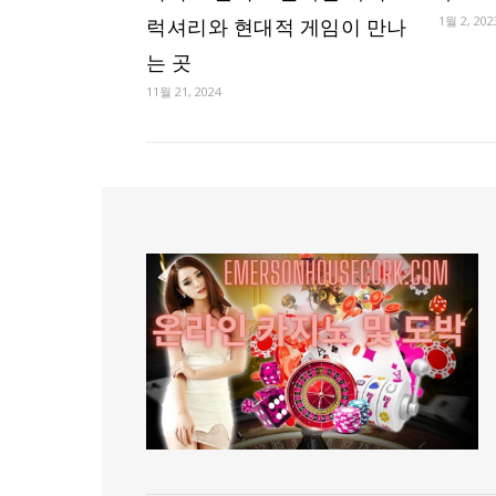
1월 2, 202
럭셔리와 현대적 게임이 만나
는 곳
11월 21, 2024