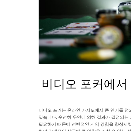
비디오 포커에서 
비디오 포커는 온라인 카지노에서 큰 인기를 
있습니다. 순전히 우연에 의해 결과가 결정되는 
필요하기 때문에 전반적인 게임 경험을 향상시킵