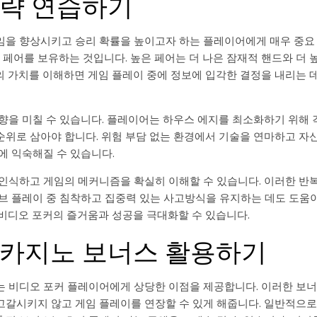
전략 연습하기
임을 향상시키고 승리 확률을 높이고자 하는 플레이어에게 매우 중요
 페어를 보유하는 것입니다. 높은 페어는 더 나은 잠재적 핸드와 더 
의 가치를 이해하면 게임 플레이 중에 정보에 입각한 결정을 내리는 
향을 미칠 수 있습니다. 플레이어는 하우스 에지를 최소화하기 위해 
순위로 삼아야 합니다. 위험 부담 없는 환경에서 기술을 연마하고 자
에 익숙해질 수 있습니다.
 인식하고 게임의 메커니즘을 확실히 이해할 수 있습니다. 이러한 반
이브 플레이 중 침착하고 집중력 있는 사고방식을 유지하는 데도 도움
 비디오 포커의 즐거움과 성공을 극대화할 수 있습니다.
 카지노 보너스 활용하기
는 비디오 포커 플레이어에게 상당한 이점을 제공합니다. 이러한 보너
고갈시키지 않고 게임 플레이를 연장할 수 있게 해줍니다. 일반적으로