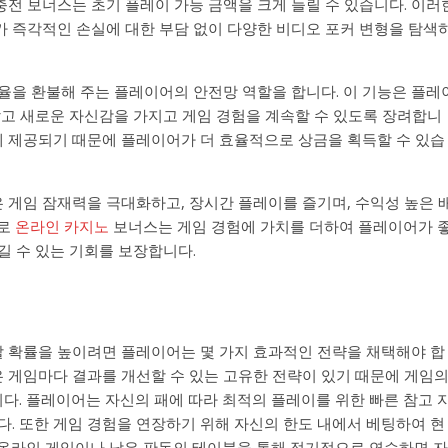
전 보너스는 초기 플레이 가능 금액을 크게 늘릴 수 있습니다. 이러
가 즉각적인 손실에 대한 부담 없이 다양한 비디오 포커 변형을 탐색
율을 환불해 주는 플레이어의 안전망 역할을 합니다. 이 기능은 플레
알고 새로운 자신감을 가지고 게임 경험을 계속할 수 있도록 장려합니
함께 제공되기 때문에 플레이어가 더 효율적으로 상금을 획득할 수 있습
 게임 잠재력을 극대화하고, 장시간 플레이를 즐기며, 수익성 높은 
으로
온라인 카지노
보너스는 게임 경험에 가치를 더하여 플레이어가 
길 수 있는 기회를 보장합니다.
 확률을 높이려면 플레이어는 몇 가지 효과적인 전략을 채택해야 합
같은 게임마다 결과를 개선할 수 있는 고유한 전략이 있기 때문에 게임
다. 플레이어는 자신의 패에 따라 최적의 플레이를 위한 빠른 참고 
다. 또한 게임 경험을 연장하기 위해 자신의 한도 내에서 베팅하여 현
 온라인 게임이나 낮은 판돈의 테이블을 통해 정기적으로 연습하면 자