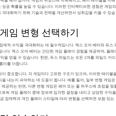
선택을 해야 합니다. 게임의 뉘앙스에 익숙해지고, 페이 테이블을 이해
 성공 확률을 높일 수 있습니다. 이러한 인터랙티브한 경험은 게임의
 극대화하기 위해 기술과 전략을 개선하면서 성취감을 키울 수 있습
 게임 변형 선택하기
잠재적 수익을 극대화하는 데 필수적입니다. 잭스 오어 베터와 듀스 
니다. 잭스 오어 베터는 간단한 게임 플레이 경험을 제공하며, 플레
익을 얻을 수 있습니다. 한편, 듀스 와일드는 모든 2개를 와일드 카드
흥미를 더합니다.
것이 중요합니다. 각 게임마다 고유한 구조가 있으며, 이러한 테이블
을 내는지 파악하는 데 도움이 됩니다. 예를 들어, 일부 변형 게임은
 제공하는 반면, 다른 변형 게임은 페어 또는 풀 하우스에 초점을 맞
으로써 게임 플레이 중에 정보에 입각한 결정을 내리고 상당한 수익을
당금 잠재력과 개인 플레이 스타일에 따라 변형을 선택하면 보람 있는