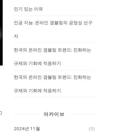
인기 있는 이유
인공 지능: 온라인 갬블링의 공정성 선구
자
한국의 온라인 갬블링 트렌드: 진화하는
규제와 기회에 적응하기
한국의 온라인 갬블링 트렌드: 진화하는
규제와 기회에 적응하기
고
아카이브
2024년 11월
(5)