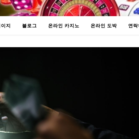
페이지
블로그
온라인 카지노
온라인 도박
연락